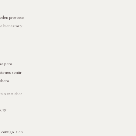
ueden provocar
o bienestar y
sa para
tirnos sentir
ahora.
ito a escuchar
A
💛
r contigo. Con