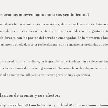
os aromas mueven tanto nuestros sentimientos?
, al percibir un aroma, sintamos nostalgia, alegría o incluso tristeza. Esto no 
icas detrás de esta conexión. A diferencia de otros sentidos como el gusto o el t
ulo directo con las partes del cerebro encargadas de la memoria y la
e un aroma puede despertar recuerdos intensos y sensaciones profundas en cue
hos productos de uso diario, las fragancias son cuidadosamente seleccionada
pecíficas a través del marketing sensorial. Un aroma bien elegido puede evocar
nidad o dinamismo, influyendo en nuestra percepción y experiencia.
lásicos de aromas y sus efectos:
Relajación y calma. 🌿
Canela
: Estímulo y vitalidad. 🌿
Cítricos (como el limón