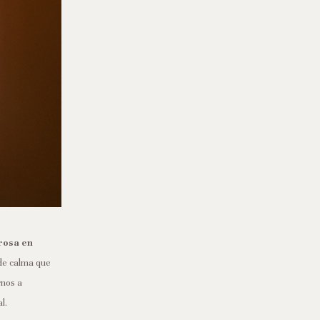
rosa en
 de calma que
rnos a
l.