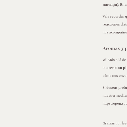
naranja)
: Ene
Vale recordar 
reacciones dis
nos acompañen e
Aromas y p
🌿 Más allá de
la
atención pl
cómo nos envuel
Si deseas profu
nuestra medita
https://open
Gracias por lee