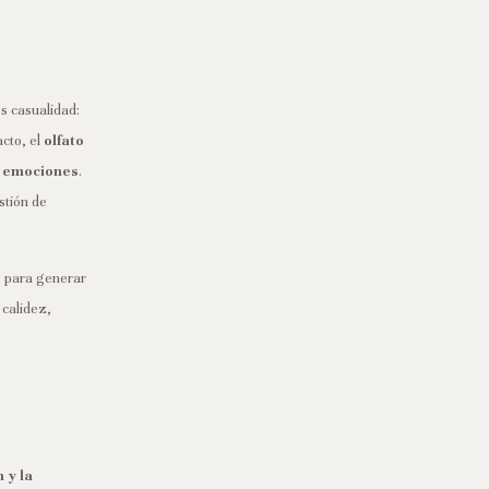
es casualidad:
acto, el
olfato
s emociones
.
stión de
s para generar
 calidez,
 y la