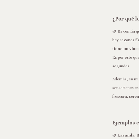
¿Por qué l
🌿 Es común que
hay razones fís
tiene un vínc
Es por esto qu
segundos.
Además, en muc
sensaciones es
frescura, sere
Ejemplos c
🌿
Lavanda
: 