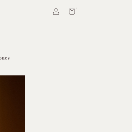
0
ones