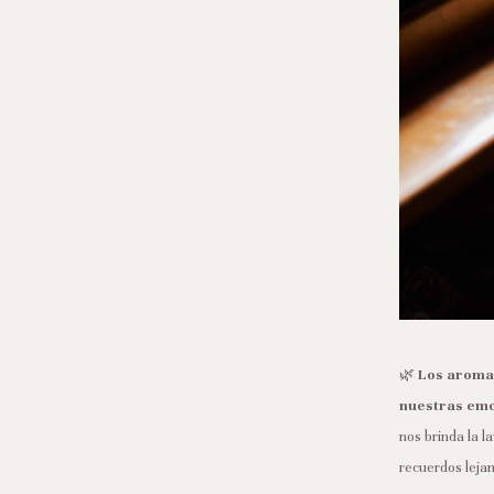
🌿
Los aromas
nuestras em
nos brinda la l
recuerdos lejan