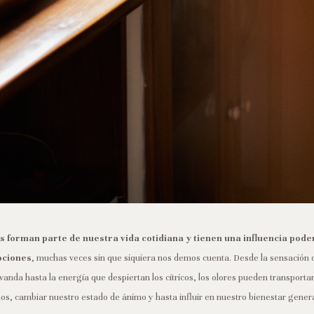
 forman parte de nuestra vida cotidiana y tienen una influencia pode
ociones
, muchas veces sin que siquiera nos demos cuenta. Desde la sensación
avanda hasta la energía que despiertan los cítricos, los olores pueden transporta
os, cambiar nuestro estado de ánimo y hasta influir en nuestro bienestar genera