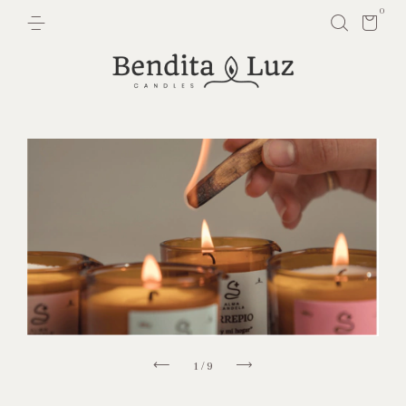
0
1
/
9