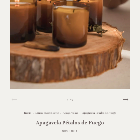
1
/
7
Inicio
.
Línea Sweet Home
.
Apaga Velas
.
Apagavela Pétalos de Fuego
Apagavela Pétalos de Fuego
$59.000