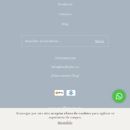
Productos
Contacto
Blog
573244661296
info@benditaluz.co
¡Visita nuestro blog!
Al navegar por este sitio
aceptas el uso de cookies
para agilizar tu
Copyright Bendita Luz - 2026. Todos los derechos reservados.
experiencia de compra.
Entendido