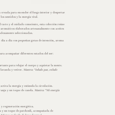
 creada para encender el fuego interior y despertar
los sentidos y la energía vital.
l tacto y el cuidado consciente, esta colección reúne
s aromáticos elaborados artesanalmente con aceites
dadosamente seleccionadas.
 día a día con pequeñas gotas de intención, aroma
ara acompañar diferentes estados del ser:
tante para relajar el cuerpo y aquietar la mente.
lavanda y vetiver.
Mantra:
“Inhalo paz, exhalo
ctiva la energía y estimula la circulación.
aranja y un toque de canela.
Mantra:
“Mi energía
 y regeneración energética.
a y un toque de patchouli, acompañada de