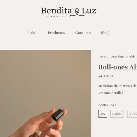
Inicio
Productos
Contacto
Blog
Inicio
.
Línea Alma Candela
Roll-ones A
$40.000
36
cuotas sin intereses d
Ver más detalles
Aroma:
Axé
Axé
Cafuné
Sara