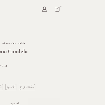
0
.
Roll-ones Alma Candela
lma Candela
e
$1.111
vá
Arrepio
Kit Roll-ones