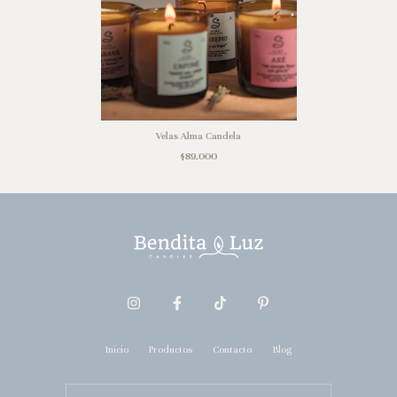
Velas Alma Candela
$89.000
Inicio
Productos
Contacto
Blog