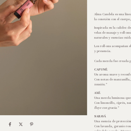
Alma Candela es una línea
la conexión con el cuerpo, 
Inspirada en la calidez de
velas de masaje y roll-on
naturales y esencias cui
Los roll-ons acompañan el
y presencia.
Cada mezcla fue creada p
CAFUNÉ
Un aroma suave y reconfor
Con notas de manzanilla, 
tensión.”
AXÉ
Una mezcla luminosa que a
Con limoncillo, ciprés, n
fluye con gracia.”
SARAVÁ
Una esencia de protección
Con lavanda, geranio ros