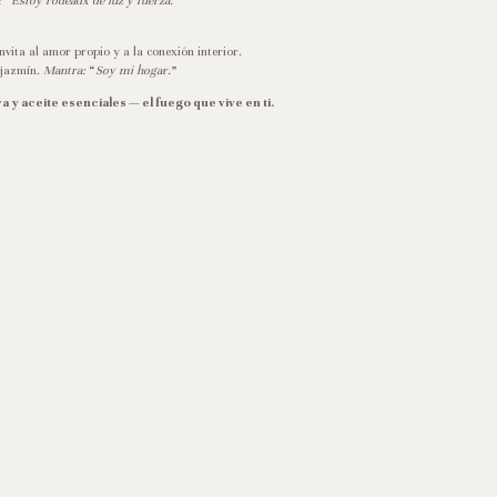
:
“
Estoy rodeadx de luz y fuerza.”
ita al amor propio y a la conexión interior.
 jazmín.
Mantra:
“
Soy mi hogar.
”
 y aceite esenciales — el fuego que vive en ti.