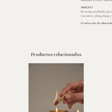
caléndula y ruda.
Mantra
ARREPIO
Un aroma profundo que inv
Con mirra, ylang ylang y
10 ml aceite de almendra
Productos relacionados